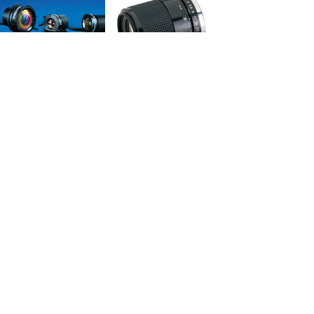
微型密封成像镜头
55mm 部分远心视频镜头
线阵固定焦距镜头
低成本定焦镜头
共 28 条记录
1
2
3
下一页>
末页
版权所有©：北京超立方科技有限公司
北京办事处地址：北京市大兴区旧忠路10号院10
号楼1707室
杭州办事处地址：杭州市西湖区天目山路176号西