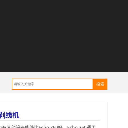
搜索
细剥线机
他设备能够比Echo 360好。Echo 360通用